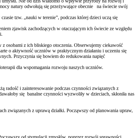
 i umysłu. Nie od dziś wiadomo o wpływie przyrody na rozwój i
h mocy natury odwołują się przeżywające obecnie na świecie swój
ie tzw. „nauki w terenie”, podczas której dzieci uczą się
ieniem zjawisk zachodzących w otaczającym ich świecie ze względu
i.
z osobami z ich bliskiego otoczenia. Obserwujemy ciekawość
parte o aktywność uczniów w praktycznym działaniu i uczeniu się
rawnych. Przyczynia się bowiem do redukowania napięć
uloterapii dla wspomagania rozwoju naszych uczniów.
ą radość i zainteresowanie podczas czynności związanych z
dawałoby się banalne czynności wyzwoliły w dzieciach, skłoniła nas
ciach związanych z uprawą działki. Począwszy od planowania upraw,
Począwszy od stymulacji zmysłów, poprzez rozwój sprawności