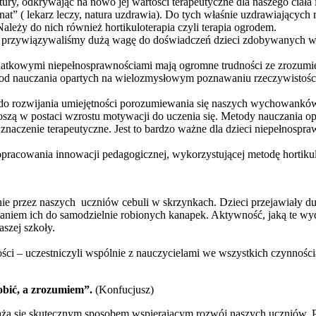
ry, odkrywając na nowo jej wartości terapeutyczne dla naszego ciała
anat” ( lekarz leczy, natura uzdrawia). Do tych właśnie uzdrawiającyc
Należy do nich również hortikuloterapia czyli terapia ogrodem.
rzywiązywaliśmy dużą wagę do doświadczeń dzieci zdobywanych w czas
 dodatkowymi niepełnosprawnościami mają ogromne trudności ze zrozum
tod nauczania opartych na wielozmysłowym poznawaniu rzeczywistośc
o rozwijania umiejętności porozumiewania się naszych wychowanków 
noszą w postaci wzrostu motywacji do uczenia się. Metody nauczania o
znaczenie terapeutyczne. Jest to bardzo ważne dla dzieci niepełnosp
 opracowania innowacji pedagogicznej, wykorzystującej metodę hortik
e przez naszych uczniów cebuli w skrzynkach. Dzieci przejawiały duż
taniem ich do samodzielnie robionych kanapek. Aktywność, jaką te wy
szej szkoły.
ości – uczestniczyli wspólnie z nauczycielami we wszystkich czynnoś
obić, a zrozumiem”.
(Konfucjusz)
ażą się skutecznym sposobem wspierającym rozwój naszych uczniów. 