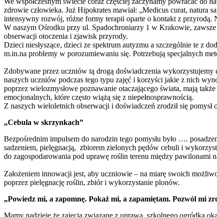
We współczesnym świecie coraz częściej zaczynamy powracać do natu
zdrowie człowieka. Już Hipokrates mawiał: „Medicus curat, natura s
intensywny rozwój, różne formy terapii oparte o kontakt z przyrodą. 
W naszym Ośrodku przy ul. Spadochroniarzy 1 w Krakowie, zawsze p
obserwacji otoczenia i zjawisk przyrody.
Dzieci niesłyszące, dzieci ze spektrum autyzmu a szczególnie te z
m.in.na problemy w porozumiewaniu się. Potrzebują specjalnych me
Zdobywane przez uczniów tą drogą doświadczenia wykorzystujemy d
naszych uczniów podczas tego typu zajęć i korzyści jakie z nich wy
poprzez wielozmysłowe poznawanie otaczającego świata, mają także 
emocjonalnych, które często wiążą się z niepełnosprawnością.
Z naszych wieloletnich obserwacji i doświadczeń zrodził się pomysł
„Cebula w skrzynkach”
Bezpośrednim impulsem do narodzin tego pomysłu było …. posadzeni
sadzeniem, pielęgnacją, zbiorem zielonych pędów cebuli i wykorzys
do zagospodarowania pod uprawę roślin terenu między pawilonami na
Założeniem innowacji jest, aby uczniowie – na miarę swoich możliw
poprzez pielęgnację roślin, zbiór i wykorzystanie plonów.
„Powiedz mi, a zapomnę. Pokaż mi, a zapamiętam. Pozwól mi zr
Mamy nadzieję że zajęcia związane z uprawą szkolnego ogródka ok