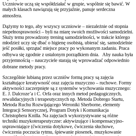
Uczniowie uczą się współdziałać w grupie, wspólnie się bawić. W
małych klasach nawiązują się przyjaźnie, panuje serdeczna
atmosfera.
Dążymy to tego, aby wszyscy uczniowie – niezależnie od stopnia
niepełnosprawności – byli na miarę swoich możliwości samodzielni.
Służy temu prowadzony trening samodzielności, w trakcie którego
młodzież uczy się dbać o higienę osobistą, ubierać się, samodzielnie
jeść posiłki, sprzątać miejsce pracy po wykonanym zadaniu. Praca
odbywa się zgodnie z ustalonym porządkiem dnia. Aby nauka była
przyjemnością – nauczyciele starają się wprowadzać odpowiednio
dobrane metody pracy.
Szczególnie lubianą przez uczniów formą pracy są zajęcia
kształtujące kreatywność oraz zajęcia muzyczno – ruchowe. Formy
aktywności zaczerpnięte są z systemów wychowania muzycznego:
E. J. Dalcroze’a i C. Orfa oraz innych metod pedagogicznych,
rewalidacyjnych i terapeutycznych np. Metoda Dobrego Startu,
Metoda Ruchu Rozwijającego Weroniki Sherborne, elementy
Integracji Sensorycznej, Program Dotyk i Komunikacja
Christophera Knilla. Na zajęciach wykorzystywane są różne
techniki muzykoterapeutyczne: aktywizujące i kompensacyjno-
usprawniające (ćwiczenia dotykowe, ćwiczenia słuchowe,
ćwiczenia poczucia rytmu, śpiewanie piosenek, muzykowanie