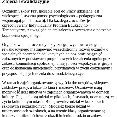
Zajęcia rewalidacyjne
Uczniom Szkoły Przysposabiającej do Pracy udzielana jest
wielospecjalistyczna pomoc psychologiczno – pedagogiczna
wspomagająca ich rozwój. Dla każdego z uczniów jest
opracowywany Indywidualny Program Edukacyjno –
Terapeutyczny z uwzględnieniem zaleceń z orzeczenia o potrzebie
kształcenia specjalnego.
Organizowanie procesu dydaktycznego, wychowawczego i
rewalidacyjnego ma zapewnić wszechstronny rozwój uczniów o
specjalnych potrzebach edukacyjnych na poziomie osiągnięć
założonych w podstawach programowych kształcenia ogólnego z
zakresu komunikacji społecznej, umiejętności współżycia w grupie
oraz doskonalenia umiejętności przydatnych w życiu codziennym i
przysposabiających ucznia do samodzielnego życia.
W ramach zajęć organizowane są wyjścia do: urzędów, sklepów,
zakładów pracy, a także do kina i muzeów. Uczniowie mają
możliwość uczestnictwa w zajęciach organizowanych w domach
kultury. Chętnie biorą udział w piknikach, festynach, uczestniczą w
życiu kulturalnym miasta. Biorą również udział w konkursach
szkolnych i pozaszkolnych. Młodzież bierze udział w
uroczystościach szkolnych, a na terenie klasy organizowane są
imprezy okolicznościowe z okazji imienin, urodzin uczniów.