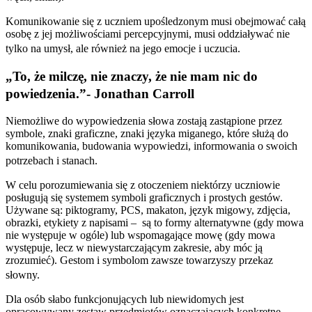
Komunikowanie się z uczniem upośledzonym musi obejmować całą
osobę z jej możliwościami percepcyjnymi, musi oddziaływać nie
tylko na umysł, ale również na jego emocje i uczucia.
„To, że milczę, nie znaczy, że nie mam nic do
powiedzenia.”- Jonathan Carroll
Niemożliwe do wypowiedzenia słowa zostają zastąpione przez
symbole, znaki graficzne, znaki języka miganego, które służą do
komunikowania, budowania wypowiedzi, informowania o swoich
potrzebach i stanach.
W celu porozumiewania się z otoczeniem niektórzy uczniowie
posługują się systemem symboli graficznych i prostych gestów.
Używane są: piktogramy, PCS, makaton, język migowy, zdjęcia,
obrazki, etykiety z napisami – są to formy alternatywne (gdy mowa
nie występuje w ogóle) lub wspomagające mowę (gdy mowa
występuje, lecz w niewystarczającym zakresie, aby móc ją
zrozumieć). Gestom i symbolom zawsze towarzyszy przekaz
słowny.
Dla osób słabo funkcjonujących lub niewidomych jest
opracowywany zestaw przedmiotów oznaczających konkretne