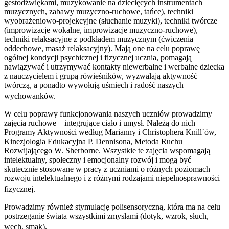
gestodźwiękami, muzykowanie na dziecięcych instrumentach
muzycznych, zabawy muzyczno-ruchowe, tańce), techniki
wyobrażeniowo-projekcyjne (słuchanie muzyki), techniki twórcze
(improwizacje wokalne, improwizacje muzyczno-ruchowe),
techniki relaksacyjne z podkładem muzycznym (ćwiczenia
oddechowe, masaż relaksacyjny). Mają one na celu poprawę
ogólnej kondycji psychicznej i fizycznej ucznia, pomagają
nawiązywać i utrzymywać kontakty niewerbalne i werbalne dziecka
z nauczycielem i grupą rówieśników, wyzwalają aktywność
twórczą, a ponadto wywołują uśmiech i radość naszych
wychowanków.
W celu poprawy funkcjonowania naszych uczniów prowadzimy
zajęcia ruchowe – integrujące ciało i umysł. Należą do nich
Programy Aktywności według Marianny i Christophera Knill`ów,
Kinezjologia Edukacyjna P. Dennisona, Metoda Ruchu
Rozwijającego W. Sherborne. Wszystkie te zajęcia wspomagają
intelektualny, społeczny i emocjonalny rozwój i mogą być
skutecznie stosowane w pracy z uczniami o różnych poziomach
rozwoju intelektualnego i z różnymi rodzajami niepełnosprawności
fizycznej.
Prowadzimy również stymulację polisensoryczną, która ma na celu
postrzeganie świata wszystkimi zmysłami (dotyk, wzrok, słuch,
węch, smak).